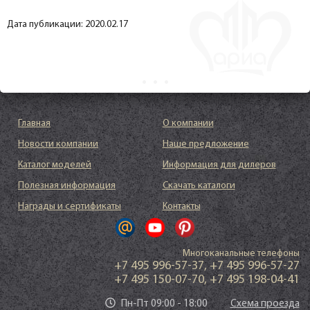
Дата публикации: 2020.02.17
Главная
О компании
Новости компании
Наше предложение
Каталог моделей
Информация для дилеров
Полезная информация
Скачать каталоги
Награды и сертификаты
Контакты
Многоканальные телефоны
+7 495 996-57-37
,
+7 495 996-57-27
+7 495 150-07-70
,
+7 495 198-04-41
Пн-Пт 09:00 - 18:00
Схема проезда