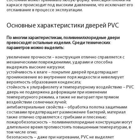
состоянии может принимать любую форму. Фиксация пленки на
каркасе происходит под высоким давлением, что исключает его
отслаивание в процессе эксплуатации.
Основные характеристики дверей PVC
По многим характеристикам, поливинилхлоридные двери
превосходят остальные изделия. Среди технических
параметров можно выделить:
увеличение прочности – конструкция отлично справляется с
механическими повреждениями, ударами и способна
выдержать высокие нагрузки;
устойчивость к влаге – покрытие дверей предотвращает
проникновение во внутренние поря жидкости и нивелирует
вероятность образования конденсата;
стойкость к ультрафиолету и температурному воздействию – PVC
дверь не подвержена деформации при изменении
температурного режима, а также не выгорает при прямом
воздействии солнечных лучей;
антибактериальные свойства – обработка полотна защитными
составами предотвращает размножение бактерий, материал
также отлично справляется с грибками и плесенью;
пожаробезопасность – поливинилхлоридные конструкции могут
длительное время противостоять повышенным температурам, в
том числе огню;
безопасность – даже при нагревании, PVC не выделяет