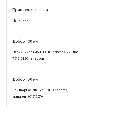
Притворная планка
Притворная планка
Наличник
Наличник
Добор 100 мм.
Добор 100 мм.
Наличник прямой ТЕХНО nanotex, капучино
Наличник прямой ТЕХНО nanotex, миндаль
70*8*2150, телескоп
70*8*2150, телескоп
Добор 150 мм.
Добор 150 мм.
Притворная планка ТЕХНО nanotex,
Притворная планка ТЕХНО nanotex,
капучино 30*8*2070
миндаль 30*8*2070
Коробка
Коробка
Коробка
Коробка