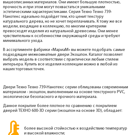
вышеописанных материалов. Они имеют большую плотностью,
прочность и при этом могут похвастаться уникальными
эстетическими характеристиками. Серия Техно Техно 739-
Нанотекс идеально подойдет тем, кто ценит текстуру
натурального дерева, но не хочет переплачивать. К тому же все
модели, входящие в коллекцию, по многим критериям
превосходят изделия из натуральной древесины. Они менее
чувствительны к особенностям окружающей среды и требуют
минимального ухода.
В ассортименте фабрики «МариаМ» вы можете подобрать самые
подходящие межкомнатные двери Экошпон. Каталог позволяет
выбрать модель в соответствии с практически любым стилем
интерьера. Купить все изделия коллекции можно в любой из
наших торговых точек.
Двери Техно Техно 739-Нанотекс серии облицованы современным
материалом - экошпон, выполненным на основе текстурного PVC,
экологически безопасного и прочного материала.
Данное покрытие более плотное по сравнению с покрытием
дверей ТЕХНО 600-3D серии (экошпон на основе 3D), обладает:
более высокой стойкостью к воздействию температур
и высокой влажности;