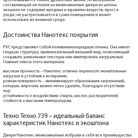
прослеживаются тонкие древесные жилки, по визуальной
составляющей он похож на межкомнатные двери из шпона;
экошпон не содержит вредных и ядовитых веществ, прост в
уходе, не растрескивается в сухих помещениях и может
использовать во влажной среде.
Достоинства Нанотекс покрытия
PVC представляют собой поливинилхлоридную пленку. Она имеет
гладкую структуру, привлекательный внешний вид, позволяющий
создавать уникальные текстуры или имитировать натуральные.
Главные плюсы этого материала:
высокая прочность – Нанотекс отлично переносит значительные
нагрузки и устойчив к истиранию;
ровная поверхность – минимизирует образования загрязнений,
которые, впрочем, можно легко удалить, благодаря отсутствию
пор;
устойчивость к воздействию спирта, кислот, растворителей;
стойкость к высоким температурам.
Техно Техно 739 – идеальный баланс
характеристик Нанотекс и экошпона
Двери Нанотекс межкомнатные вобрали в себя все преимущества