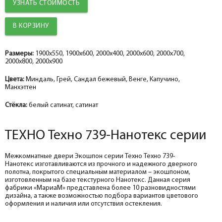
УЗНАТЬ СТОИМОСТЬ
Добор 100 мм.
Добор 100 мм.
Добор 100 мм.
Добор 100 мм.
help_outline
help_outline
help_outline
help_outline
-
-
-
-
0
0
0
0
+
+
+
+
шт.
шт.
шт.
шт.
Наличник прямой ТЕХНО nanotex, сандал бежевый 70*8*2150, телескоп
Наличник прямой ТЕХНО nanotex, венге 70*8*2150, телескоп
Наличник прямой ТЕХНО nanotex, грей 70*8*2150, телескоп
Наличник прямой ТЕХНО эмалит манхэттен 70*8*2150, телескоп
Добор 150 мм.
Добор 150 мм.
Добор 150 мм.
Добор 150 мм.
help_outline
help_outline
help_outline
help_outline
-
-
-
-
0
0
0
0
+
+
+
+
шт.
шт.
шт.
шт.
Размеры:
1900x550, 1900x600, 2000x400, 2000x600, 2000x700,
2000x800, 2000x900
Притворная планка ТЕХНО nanotex, сандал бежевый 30*8*2070
Притворная планка ТЕХНО nanotex, венге 30*8*2070
Притворная планка ТЕХНО nanotex, грей 30*8*2070
Притворная планка ТЕХНО эмалит, манхэттен 30*8*2070
Цвета:
Миндаль, Грей, Сандал бежевый, Венге, Капучино,
Манхэттен
Стёкла:
белый сатинат, сатинат
ТЕХНО Техно 739-Нанотекс серии
Межкомнатные двери Экошпон серии Техно Техно 739-
Нанотекс изготавливаются из прочного и надежного дверного
полотна, покрытого специальным материалом – экошпоном,
изготовленным на базе текстурного Нанотекс. Данная серия
фабрики «МариаМ» представлена более 10 разновидностями
дизайна, а также возможностью подбора вариантов цветового
оформления и наличия или отсутствия остекления.