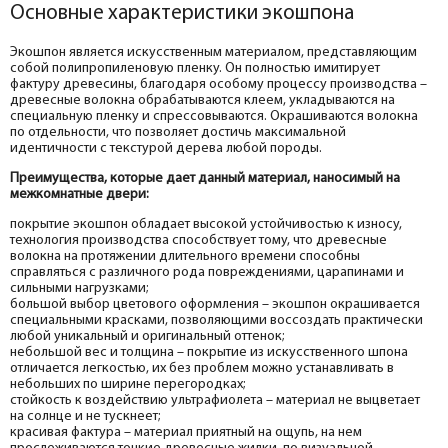
Основные характеристики экошпона
Экошпон является искусственным материалом, представляющим
собой полипропиленовую пленку. Он полностью имитирует
фактуру древесины, благодаря особому процессу производства –
древесные волокна обрабатываются клеем, укладываются на
специальную пленку и спрессовываются. Окрашиваются волокна
по отдельности, что позволяет достичь максимальной
идентичности с текстурой дерева любой породы.
Преимущества, которые дает данный материал, наносимый на
межкомнатные двери:
покрытие экошпон обладает высокой устойчивостью к износу,
технология производства способствует тому, что древесные
волокна на протяжении длительного времени способны
справляться с различного рода повреждениями, царапинами и
сильными нагрузками;
большой выбор цветового оформления – экошпон окрашивается
специальными красками, позволяющими воссоздать практически
любой уникальный и оригинальный оттенок;
небольшой вес и толщина – покрытие из искусственного шпона
отличается легкостью, их без проблем можно устанавливать в
небольших по ширине перегородках;
стойкость к воздействию ультрафиолета – материал не выцветает
на солнце и не тускнеет;
красивая фактура – материал приятный на ощупь, на нем