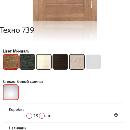
Техно 739
Цвет:
Миндаль
Стекло:
белый сатинат
Коробка
Коробка
help_outline
help_outline
-
-
2.5
2.5
+
+
шт.
шт.
Коробка
Коробка
Наличник
Наличник