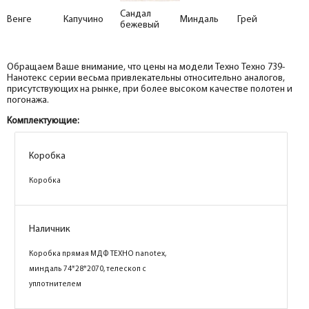
Сандал
Венге
Капучино
Миндаль
Грей
бежевый
Обращаем Ваше внимание, что цены на модели Техно Техно 739-
Нанотекс серии весьма привлекательны относительно аналогов,
присутствующих на рынке, при более высоком качестве полотен и
погонажа.
Комплектующие:
Коробка
Коробка
Коробка
Коробка
Наличник
Наличник
Коробка прямая МДФ ТЕХНО nanotex,
Коробка прямая МДФ ТЕХНО nanotex,
капучино 74*28*2070, телескоп с
миндаль 74*28*2070, телескоп с
уплотнителем
уплотнителем