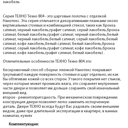
лакобель
Серия ТЕХНО Техно 804 - это царговые полотна с отделкой
Нанотекс. Эта серия отличается декоративными планками около
вертикальных стоевых и комбинацией стекол, таких как бронза
сатинат, черный лакобель,графит сатинат, серый лакобель,бронза
сатинат, белый лакобель,графит сатинат, черный лакобель,белый
сатинат, черный лакобель,белый сатинат, серый лакобель,белый
сатинат, кофе лакобель,белый сатинат, белый лакобель,бронза
сатинат, серый лакобель,графит сатинат, кофе лакобель,бронза
сатинат, кофе лакобель,графит сатинат, белый лакобель) .
Отличительные особенности ТЕХНО Техно 804 это:
бескромочный способ сборки: пленкой Нанотекс покрывают
(укутывают) каждую поверхность стоевых и царг отдельно, их как
бы обтягиваю кожей со всех сторон. У такого покрытия нет стыков,
через которые может проникать влага, это сохраняет внутренние
части двери и позволяет им дольше сохранять свой изначальный
внешний вид
второе - ремонтопригодность. При механическом повреждении
конструкция двери позволяет легко заменить испорченную
деталь. Двери ТЕХНО всегда будут Вас радовать своим внешним
видом, даже при длительной эксплуатации в квартире, в ванных
комнатах, кухнях
Комплектующие: