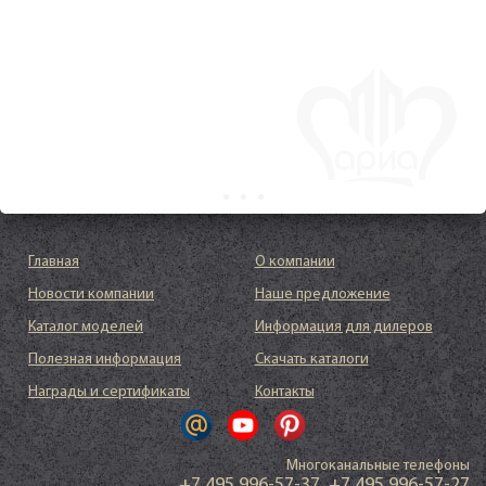
Главная
О компании
Новости компании
Наше предложение
Каталог моделей
Информация для дилеров
Полезная информация
Скачать каталоги
Награды и сертификаты
Контакты
Многоканальные телефоны
+7 495 996-57-37
,
+7 495 996-57-27