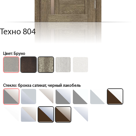
Техно 804
Цвет:
Бруно
Стекло:
бронза сатинат, черный лакобель
Коробка
Коробка
Коробка
Коробка
Коробка
Коробка
Коробка
Коробка
Коробка
Коробка
Коробка
Коробка
Коробка
Коробка