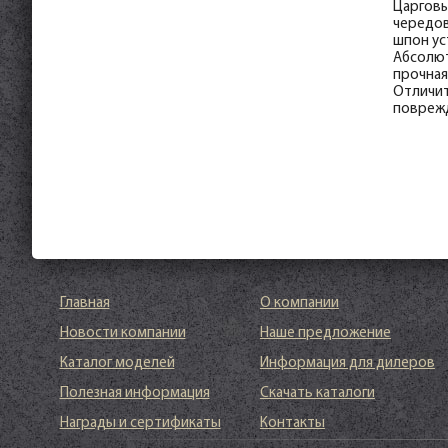
Царговы
чередов
шпон ус
Абсолют
прочная
Отличит
поврежд
Главная
О компании
Новости компании
Наше предложение
Каталог моделей
Информация для дилеров
Полезная информация
Скачать каталоги
Награды и сертификаты
Контакты