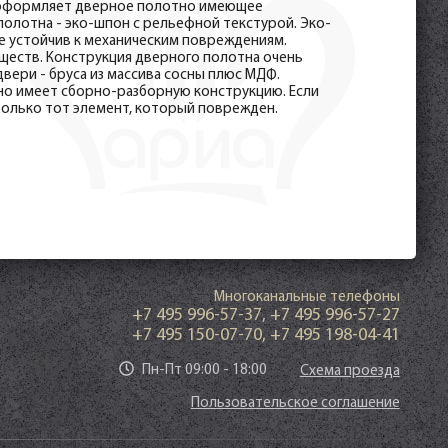
я оформляет дверное полотно имеющее
полотна - эко-шпон с рельефной текстурой. Эко-
же устойчив к механическим повреждениям.
ществ. Конструкция дверного полотна очень
двери - бруса из массива сосны плюс МДФ.
но имеет сборно-разборную конструкцию. Если
только тот элемент, который поврежден.
Многоканальные телефоны
+7 495 996-57-37
,
+7 495 996-57-27
+7 495 150-07-70
,
+7 495 198-04-41
Пн-Пт 09:00 - 18:00
Схема проезда
Пользовательское соглашение