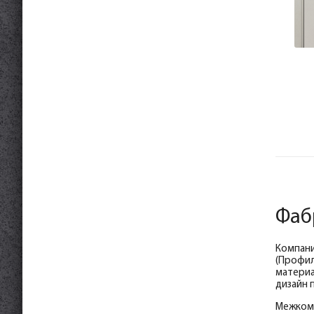
Фаб
Компани
(Профил
материа
дизайн 
Межкомн