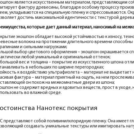
ошпон является искусственным материалом, представляющим со
итирует фактуру древесины, благодаря особому процессу произ
еем, укладываются на специальную пленку и спрессовываются. О
зволяет достичь максимальной идентичности с текстурой дерев
еимущества, которые дает данный материал, наносимый на межк
крытие экошпон обладает высокой устойчивостью к износу, техн
евесные волокна на протяжении длительного времени способны 
рапинами и сильными нагрузками;
льшой выбор цветового оформления – экошпон окрашивается сп
актически любой уникальный и оригинальный оттенок;
большой вес и толщина – покрытие из искусственного шпона отли
танавливать в небольших по ширине перегородках;
ойкость к воздействию ультрафиолета – материал не выцветает на
асивая фактура – материал приятный на ощупь, на нем прослежив
ставляющей он похож на межкомнатные двери из шпона;
ошпон не содержит вредных и ядовитых веществ, прост в уходе, 
пользовать во влажной среде.
остоинства Нанотекс покрытия
C представляют собой поливинилхлоридную пленку. Она имеет гл
зволяющий создавать уникальные текстуры или имитировать нату