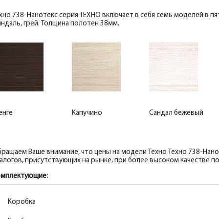
хно 738-Нанотекс серия ТЕХНО включает в себя семь моделей в пят
ндаль, грей. Толщина полотен 38мм.
енге
Капучино
Сандал бежевый
ращаем Ваше внимание, что цены на модели Техно Техно 738-Нан
алогов, присутствующих на рынке, при более высоком качестве по
омплектующие:
Коробка
Коробка
Коробка
Коробка