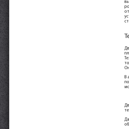
вы
ро
от
ус
ст
Т
Дв
пл
Те
то
Он
В 
по
мо
Дв
те
Да
об