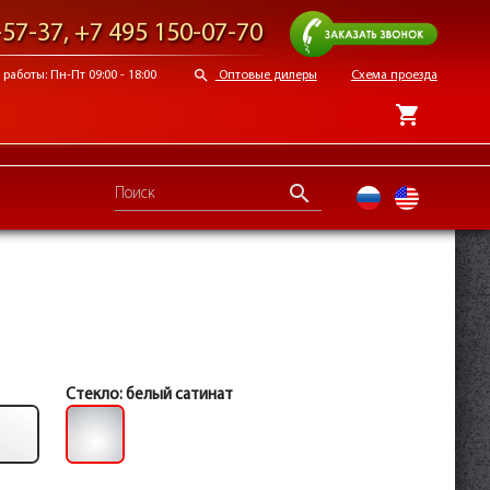
Заказать звонок
-57-37
,
+7 495 150-07-70
search
работы: Пн-Пт 09:00 - 18:00
Оптовые дилеры
Схема проезда
shopping_cart
search
ru
en
Стекло:
белый сатинат