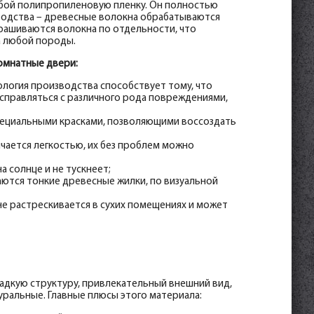
бой полипропиленовую пленку. Он полностью
водства – древесные волокна обрабатываются
крашиваются волокна по отдельности, что
а любой породы.
омнатные двери:
ология производства способствует тому, что
справляться с различного рода повреждениями,
ециальными красками, позволяющими воссоздать
чается легкостью, их без проблем можно
 солнце и не тускнеет;
аются тонкие древесные жилки, по визуальной
не растрескивается в сухих помещениях и может
адкую структуру, привлекательный внешний вид,
ральные. Главные плюсы этого материала: