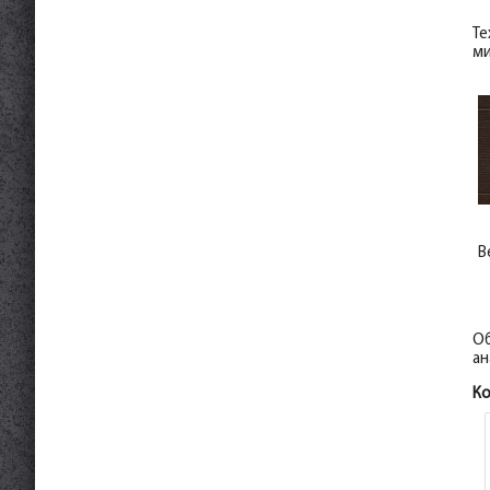
Те
ми
В
Об
ан
К