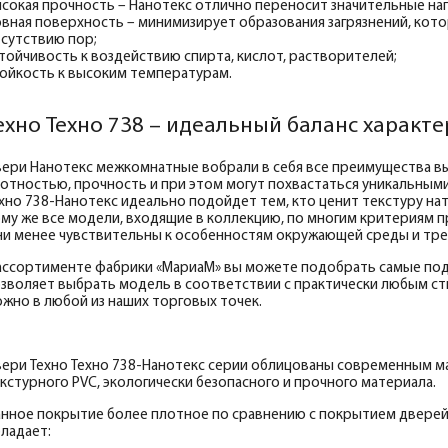
сокая прочность – Нанотекс отлично переносит значительные нагр
вная поверхность – минимизирует образования загрязнений, кото
сутствию пор;
тойчивость к воздействию спирта, кислот, растворителей;
ойкость к высоким температурам.
ехно Техно 738 – идеальный баланс характ
ери Нанотекс межкомнатные вобрали в себя все преимущества 
отностью, прочность и при этом могут похвастаться уникальными
хно 738-Нанотекс идеально подойдет тем, кто ценит текстуру нат
му же все модели, входящие в коллекцию, по многим критериям п
и менее чувствительны к особенностям окружающей среды и тре
ассортименте фабрики «МариаМ» вы можете подобрать самые по
зволяет выбрать модель в соответствии с практически любым ст
жно в любой из наших торговых точек.
ери Техно Техно 738-Нанотекс серии облицованы современным м
кстурного PVC, экологически безопасного и прочного материала.
нное покрытие более плотное по сравнению с покрытием дверей 
ладает: