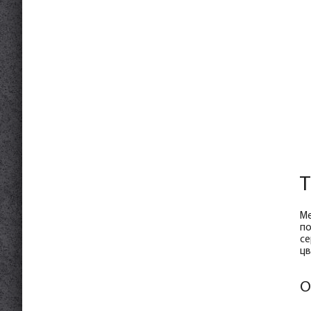
Т
Ме
по
се
цв
О