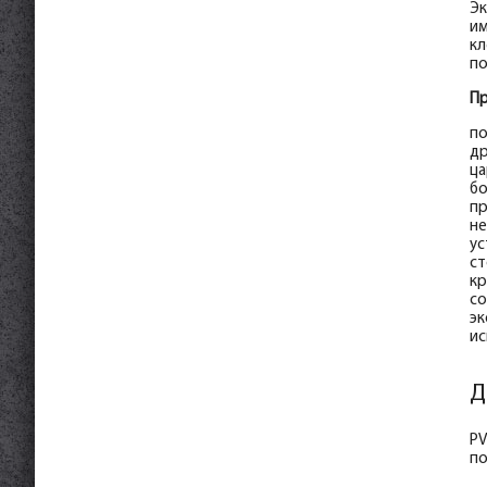
Эк
им
кл
по
Пр
по
др
ца
бо
пр
не
ус
ст
кр
со
эк
ис
Д
PV
по