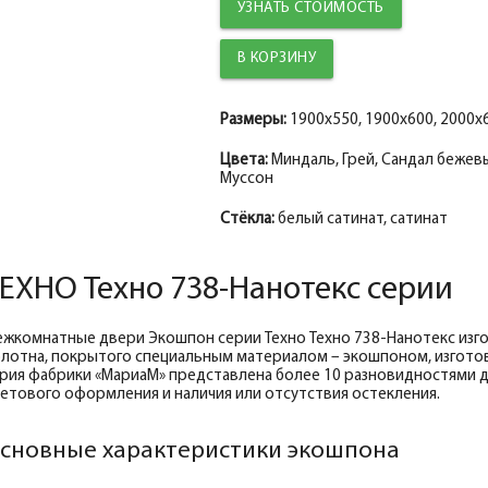
Добор 100 мм.
Добор 100 мм.
Добор 100 мм.
Добор 150 мм.
УЗНАТЬ СТОИМОСТЬ
Наличник прямой ТЕХНО nanotex, сандал 
Наличник прямой ТЕХНО эмалит манхэттен
Наличник прямой ТЕХНО nanotex, муссон 
Наличник прямой ТЕХНО эмалит белоснеж
Добор 150 мм.
Добор 150 мм.
Добор 150 мм.
Добор 200 мм.
Притворная планка ТЕХНО nanotex, санда
Притворная планка ТЕХНО эмалит, манхэт
Притворная планка ТЕХНО nanotex, муссо
Добор ТЕХНО эмалит белоснежный 100*10
Размеры:
1900x550, 1900x600, 2000x6
Цвета:
Миндаль, Грей, Сандал бежевы
Муссон
Стёкла:
белый сатинат, сатинат
ЕХНО Техно 738-Нанотекс серии
жкомнатные двери Экошпон серии Техно Техно 738-Нанотекс изго
лотна, покрытого специальным материалом – экошпоном, изготов
рия фабрики «МариаМ» представлена более 10 разновидностями д
етового оформления и наличия или отсутствия остекления.
сновные характеристики экошпона