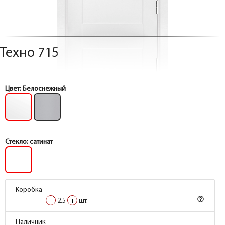
Техно 715
Цвет:
Белоснежный
Стекло:
сатинат
Коробка
help_outline
-
2.5
+
шт.
Коробка
Наличник