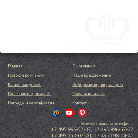
Главная
О компании
Новости компании
Наше предложение
Каталог моделей
Информация для дилеров
Полезная информация
Скачать каталоги
Награды и сертификаты
Контакты
Многоканальные телефоны
+7 495 996-57-37
,
+7 495 996-57-27
+7 495 150-07-70
,
+7 495 198-04-41