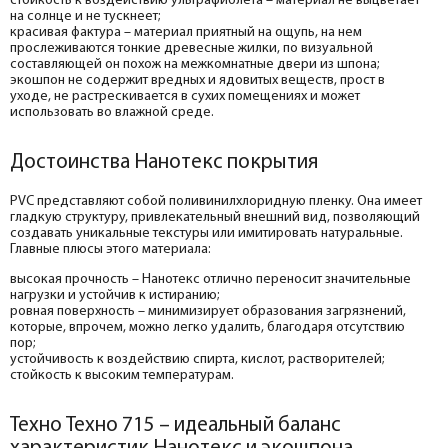
стойкость к воздействию ультрафиолета – материал не выцветает
на солнце и не тускнеет;
красивая фактура – материал приятный на ощупь, на нем
прослеживаются тонкие древесные жилки, по визуальной
составляющей он похож на межкомнатные двери из шпона;
экошпон не содержит вредных и ядовитых веществ, прост в
уходе, не растрескивается в сухих помещениях и может
использовать во влажной среде.
Достоинства Нанотекс покрытия
PVC представляют собой поливинилхлоридную пленку. Она имеет
гладкую структуру, привлекательный внешний вид, позволяющий
создавать уникальные текстуры или имитировать натуральные.
Главные плюсы этого материала:
высокая прочность – Нанотекс отлично переносит значительные
нагрузки и устойчив к истиранию;
ровная поверхность – минимизирует образования загрязнений,
которые, впрочем, можно легко удалить, благодаря отсутствию
пор;
устойчивость к воздействию спирта, кислот, растворителей;
стойкость к высоким температурам.
Техно Техно 715 – идеальный баланс