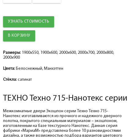
Притворная планка
уплотнителем
help_outline
-
0
+
шт.
Наличник
УЗНАТЬ СТОИМОСТЬ
Добор 100 мм.
help_outline
-
0
+
шт.
Наличник прямой ТЕХНО эмалит манхэттен 70*8*2150, телескоп
Добор 150 мм.
help_outline
-
0
+
шт.
Размеры:
1900x550, 1900x600, 2000x600, 2000x700, 2000x800,
2000x900
Притворная планка ТЕХНО эмалит, манхэттен 30*8*2070
Цвета:
Белоснежный, Манхэттен
Стёкла:
сатинат
ТЕХНО Техно 715-Нанотекс серии
Межкомнатные двери Экошпон серии Техно Техно 715-
Нанотекс изготавливаются из прочного и надежного дверного
полотна, покрытого специальным материалом – экошпоном,
изготовленным на базе текстурного Нанотекс. Данная серия
фабрики «МариаМ» представлена более 10 разновидностями
дизайна, а также возможностью подбора вариантов цветового