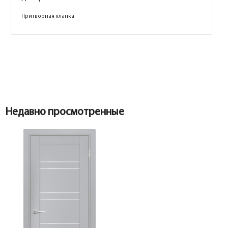
Притворная планка
Коробка
Коробка
Недавно просмотренные
Наличник
Коробка прямая МДФ ТЕХНО эмалит
манхэттен 28*74*2070, телескоп с
уплотнителем
Притворная планка
Наличник