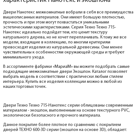
характеристик Нанотекс и экошпона
Двери Нанотекс межкомнатные вобрали в себя все преимущества
вышеописанных материалов. Они имеют большую плотностью,
прочность и при этом могут похвастаться уникальными
эстетическими характеристиками. Серия Техно Техно 715-
Нанотекс идеально подойдет тем, кто ценит текстуру
натурального дерева, но не хочет переплачивать. К тому же все
модели, входящие в коллекцию, по многим критериям
превосходят изделия из натуральной древесины. Они менее
чувствительны к особенностям окружающей среды и требуют
минимального ухода.
В ассортименте фабрики «МариаМ» вы можете подобрать самые
подходящие межкомнатные двери Экошпон. Каталог позволяет
выбрать модель в соответствии с практически любым стилем
интерьера. Купить все изделия коллекции можно в любой из
наших торговых точек.
Двери Техно Техно 715-Нанотекс серии облицованы современным
материалом - экошпон, выполненным на основе текстурного PVC,
экологически безопасного и прочного материала.
Данное покрытие более плотное по сравнению с покрытием
дверей ТЕХНО 600-3D серии (экошпон на основе 3D), обладает: