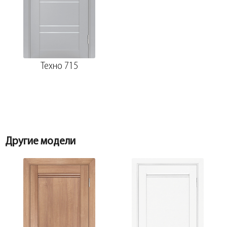
Добор 100 мм.
Наличник прямой ТЕХНО эмалит манхэттен
70*8*2150, телескоп
Техно 715
Добор 150 мм.
Притворная планка ТЕХНО эмалит,
манхэттен 30*8*2070
Другие модели