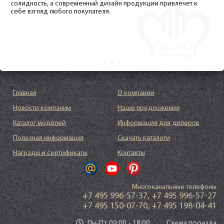
солидность, а современный дизайн продукции привлечет к
себе взгляд любого покупателя.
Главная
О компании
Новости компании
Наше предложение
Каталог моделей
Информация для дилеров
Полезная информация
Скачать каталоги
Награды и сертификаты
Контакты
Многоканальные телефоны
+7 495 996-57-37
,
+7 495 996-57-27
+7 495 150-07-70
,
+7 495 198-04-41
Пн-Пт 09:00 - 18:00
Схема проезда