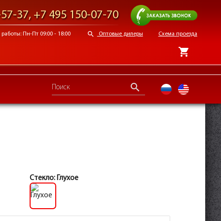
Заказать звонок
-57-37
,
+7 495 150-07-70
search
работы: Пн-Пт 09:00 - 18:00
Оптовые дилеры
Схема проезда
shopping_cart
search
ru
en
Стекло:
Глухое