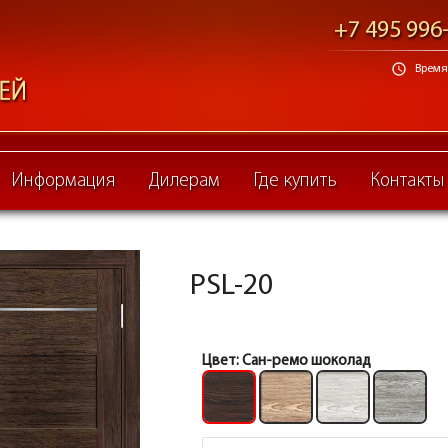
+7 495 996
schedule
Время 
Информация
Дилерам
Где купить
Контакты
PSL-20
Цвет:
Сан-ремо шоколад