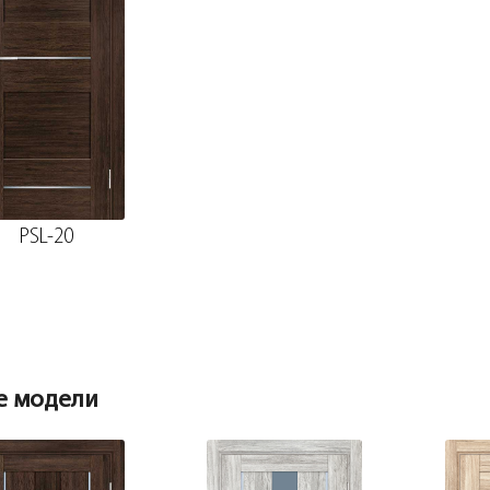
PSL-20
е модели