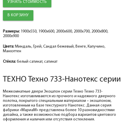
УЗНАТЬ СТОИМОСТЬ
Добор 100 мм.
Добор 100 мм.
Добор 100 мм.
help_outline
help_outline
help_outline
-
-
-
0
0
0
+
+
+
шт.
шт.
шт.
Наличник прямой ТЕХНО nanotex, сандал бежевый 70*8*2150, телескоп
Наличник прямой ТЕХНО nanotex, капучино 70*8*2150, телескоп
Наличник прямой ТЕХНО эмалит манхэттен 70*8*2150, телескоп
Добор 150 мм.
Добор 150 мм.
Добор 150 мм.
help_outline
help_outline
help_outline
-
-
-
0
0
0
+
+
+
шт.
шт.
шт.
Размеры:
1900x550, 1900x600, 2000x600, 2000x700, 2000x800,
2000x900
Притворная планка ТЕХНО nanotex, сандал бежевый 30*8*2070
Притворная планка ТЕХНО nanotex, капучино 30*8*2070
Притворная планка ТЕХНО эмалит, манхэттен 30*8*2070
Цвета:
Миндаль, Грей, Сандал бежевый, Венге, Капучино,
Манхэттен
Стёкла:
белый сатинат, сатинат
ТЕХНО Техно 733-Нанотекс серии
Межкомнатные двери Экошпон серии Техно Техно 733-
Нанотекс изготавливаются из прочного и надежного дверного
полотна, покрытого специальным материалом – экошпоном,
изготовленным на базе текстурного Нанотекс. Данная серия
фабрики «МариаМ» представлена более 10 разновидностями
дизайна, а также возможностью подбора вариантов цветового
оформления и наличия или отсутствия остекления.