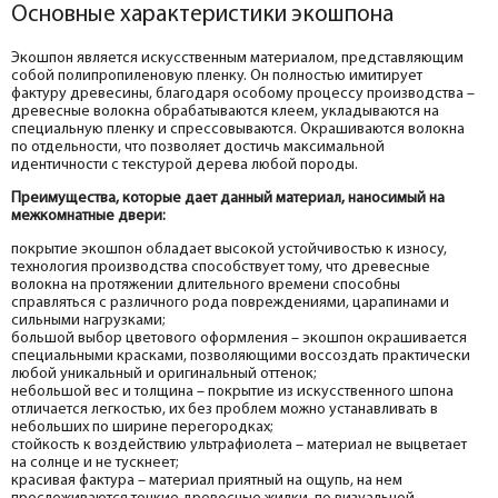
Основные характеристики экошпона
Экошпон является искусственным материалом, представляющим
собой полипропиленовую пленку. Он полностью имитирует
фактуру древесины, благодаря особому процессу производства –
древесные волокна обрабатываются клеем, укладываются на
специальную пленку и спрессовываются. Окрашиваются волокна
по отдельности, что позволяет достичь максимальной
идентичности с текстурой дерева любой породы.
Преимущества, которые дает данный материал, наносимый на
межкомнатные двери:
покрытие экошпон обладает высокой устойчивостью к износу,
технология производства способствует тому, что древесные
волокна на протяжении длительного времени способны
справляться с различного рода повреждениями, царапинами и
сильными нагрузками;
большой выбор цветового оформления – экошпон окрашивается
специальными красками, позволяющими воссоздать практически
любой уникальный и оригинальный оттенок;
небольшой вес и толщина – покрытие из искусственного шпона
отличается легкостью, их без проблем можно устанавливать в
небольших по ширине перегородках;
стойкость к воздействию ультрафиолета – материал не выцветает
на солнце и не тускнеет;
красивая фактура – материал приятный на ощупь, на нем