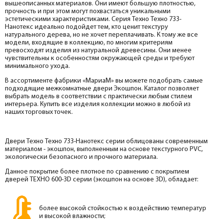
вышеописанных материалов. Они имеют большую плотностью,
прочность и при этом могут похвастаться уникальными
эстетическими характеристиками. Серия Техно Техно 733-
Нанотекс идеально подойдет тем, кто ценит текстуру
натурального дерева, но не хочет переплачивать. К тому же все
модели, входящие в коллекцию, по многим критериям
превосходят изделия из натуральной древесины. Они менее
чувствительны к особенностям окружающей среды и требуют
минимального ухода.
В ассортименте фабрики «МариаМ» вы можете подобрать самые
подходящие межкомнатные двери Экошпон. Каталог позволяет
выбрать модель в соответствии с практически любым стилем
интерьера. Купить все изделия коллекции можно в любой из
наших торговых точек.
Двери Техно Техно 733-Нанотекс серии облицованы современным
материалом - экошпон, выполненным на основе текстурного PVC,
экологически безопасного и прочного материала.
Данное покрытие более плотное по сравнению с покрытием
дверей ТЕХНО 600-3D серии (экошпон на основе 3D), обладает:
более высокой стойкостью к воздействию температур
и высокой влажности;