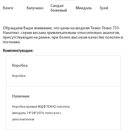
Сандал
Венге
Капучино
Миндаль
Грей
бежевый
Обращаем Ваше внимание, что цены на модели Техно Техно 733-
Нанотекс серии весьма привлекательны относительно аналогов,
присутствующих на рынке, при более высоком качестве полотен и
погонажа.
Комплектующие:
Коробка
Коробка
Коробка
Коробка
Коробка
Коробка
Наличник
Наличник
Наличник
Коробка прямая МДФ ТЕХНО nanotex, венге
Коробка прямая МДФ ТЕХНО nanotex, грей
Коробка прямая МДФ ТЕХНО nanotex,
74*28*2070, телескоп с уплотнителем
74*28*2070, телескоп с уплотнителем
миндаль 74*28*2070, телескоп с
уплотнителем