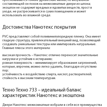
прослеживаются тонкие древесные жилки, по визуальной
составляющей он похож на межкомнатные двери из шпона;
экошпон не содержит вредных и ядовитых веществ, прост в
уходе, не растрескивается в сухих помещениях и может
использовать во влажной среде.
Достоинства Нанотекс покрытия
PVC представляют собой поливинилхлоридную пленку. Она имеет
гладкую структуру, привлекательный внешний вид, позволяющий
создавать уникальные текстуры или имитировать натуральные.
Главные плюсы этого материала:
высокая прочность – Нанотекс отлично переносит значительные
нагрузки и устойчив к истиранию;
ровная поверхность – минимизирует образования загрязнений,
которые, впрочем, можно легко удалить, благодаря отсутствию
пор;
устойчивость к воздействию спирта, кислот, растворителей;
стойкость к высоким температурам.
Техно Техно 733 – идеальный баланс
характеристик Нанотекс и экошпона
Двери Нанотекс межкомнатные вобрали в себя все преимущества