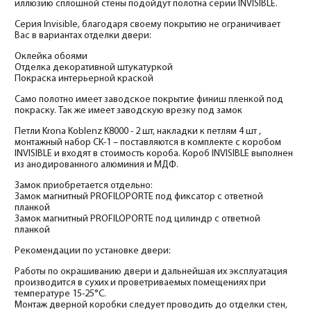
иллюзию сплошной стены подойдут полотна серии INVISIBLE.
Серия Invisible, благодаря своему покрытию не ограничивает
Вас в вариантах отделки двери:
Оклейка обоями
Отделка декоративной штукатуркой
Покраска интерьерной краской
Само полотно имеет заводское покрытие финиш пленкой под
покраску. Так же имеет заводскую врезку под замок
Петли Krona Koblenz K8000 - 2 шт, накладки к петлям 4 шт ,
монтажный набор СК-1 – поставляются в комплекте с коробом
INVISIBLE и входят в стоимость короба. Короб INVISIBLE выполнен
из анодированного алюминия и МДФ.
Замок приобретается отдельно:
Замок магнитный PROFILOPORTE под фиксатор с ответной
планкой
Замок магнитный PROFILOPORTE под цилиндр с ответной
планкой
Рекомендации по установке двери:
Работы по окрашиванию двери и дальнейшая их эксплуатация
производится в сухих и проветриваемых помещениях при
температуре 15-25°С.
Монтаж дверной коробки следует проводить до отделки стен,