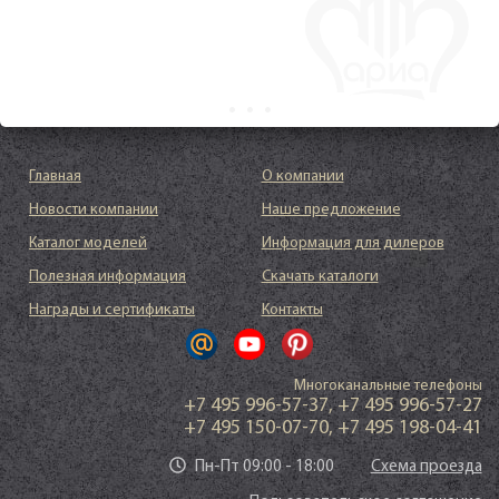
Главная
О компании
Новости компании
Наше предложение
Каталог моделей
Информация для дилеров
Полезная информация
Скачать каталоги
Награды и сертификаты
Контакты
Многоканальные телефоны
+7 495 996-57-37
,
+7 495 996-57-27
+7 495 150-07-70
,
+7 495 198-04-41
Пн-Пт 09:00 - 18:00
Схема проезда