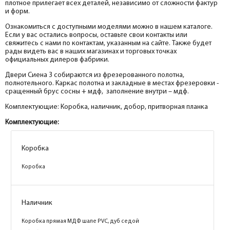
плотное прилегает всех деталей, независимо от сложности фактур
и форм.
Ознакомиться с доступными моделями можно в нашем каталоге.
Если у вас остались вопросы, оставьте свои контакты или
свяжитесь с нами по контактам, указанным на сайте. Также будет
рады видеть вас в наших магазинах и торговых точках
официальных дилеров фабрики.
Двери Сиена 3 собираются из фрезерованного полотна,
полнотельного. Каркас полотна и закладные в местах фрезеровки -
сращенный брус сосны + мдф, заполнение внутри – мдф.
Комплектующие: Коробка, наличник, добор, притворная планка
Комплектующие:
Коробка
Коробка
Коробка
Коробка
Коробка
Коробка
Коробка
Коробка
Коробка
Коробка
Наличник
Наличник
Наличник
Наличник
Наличник
Коробка прямая МДФ шале PVC, дуб корица
Коробка прямая МДФ шале PVC, дуб корица
Коробка прямая МДФ шале PVC, дуб
Коробка прямая МДФ шале PVC, дуб
Коробка прямая МДФ шале PVC, дуб седой