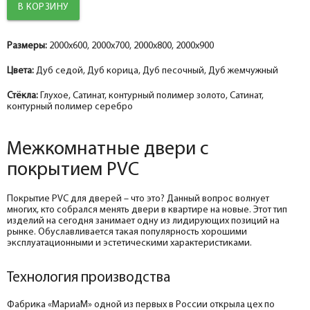
Добор 100 мм.
Добор 100 мм.
Добор 100 мм.
help_outline
help_outline
help_outline
-
-
-
0
0
0
+
+
+
шт.
шт.
шт.
Размеры:
Наличник прямой МДФ шале PVC, дуб седой 70*8*2150, телескоп
Наличник прямой МДФ шале PVC, дуб жемчужный 70*8*2150, телескоп
Наличник прямой МДФ шале PVC, дуб жемчужный 70*8*2150, телескоп
2000x600, 2000x700, 2000x800, 2000x900
Добор 150 мм.
Добор 150 мм.
Добор 150 мм.
Цвета:
Дуб седой, Дуб корица, Дуб песочный, Дуб жемчужный
help_outline
help_outline
help_outline
-
-
-
0
0
0
+
+
+
шт.
шт.
шт.
Притворная планка МДФ шале PVC, дуб седой 30*8*2070
Притворная планка МДФ шале PVC, дуб жемчужный 30*8*2070
Притворная планка МДФ шале PVC, дуб жемчужный 30*8*2070
Стёкла:
Глухое, Сатинат, контурный полимер золото, Сатинат,
контурный полимер серебро
Межкомнатные двери с
покрытием PVС
Покрытие PVC для дверей – что это? Данный вопрос волнует
многих, кто собрался менять двери в квартире на новые. Этот тип
изделий на сегодня занимает одну из лидирующих позиций на
рынке. Обуславливается такая популярность хорошими
эксплуатационными и эстетическими характеристиками.
Технология производства
Фабрика «МариаМ» одной из первых в России открыла цех по