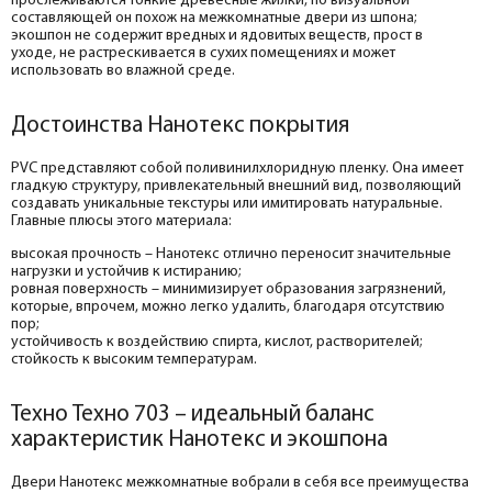
прослеживаются тонкие древесные жилки, по визуальной
составляющей он похож на межкомнатные двери из шпона;
экошпон не содержит вредных и ядовитых веществ, прост в
уходе, не растрескивается в сухих помещениях и может
использовать во влажной среде.
Достоинства Нанотекс покрытия
PVC представляют собой поливинилхлоридную пленку. Она имеет
гладкую структуру, привлекательный внешний вид, позволяющий
создавать уникальные текстуры или имитировать натуральные.
Главные плюсы этого материала:
высокая прочность – Нанотекс отлично переносит значительные
нагрузки и устойчив к истиранию;
ровная поверхность – минимизирует образования загрязнений,
которые, впрочем, можно легко удалить, благодаря отсутствию
пор;
устойчивость к воздействию спирта, кислот, растворителей;
стойкость к высоким температурам.
Техно Техно 703 – идеальный баланс
характеристик Нанотекс и экошпона
Двери Нанотекс межкомнатные вобрали в себя все преимущества