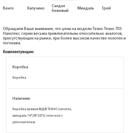
Сандал
Венге
Капучино
Миндаль
Грей
бежевый
Обращаем Ваше внимание, что цены на модели Техно Техно 703-
Нанотекс серии весьма привлекательны относительно аналогов,
присутствующих на рынке, при более высоком качестве полотен и
погонажа.
Комплектующие:
Коробка
Коробка
Коробка
Коробка
Коробка
Коробка
Коробка
Коробка
Наличник
Наличник
Наличник
Наличник
Коробка прямая МДФ ТЕХНО nanotex, венге
Коробка прямая МДФ ТЕХНО nanotex, грей
Коробка прямая МДФ ТЕХНО nanotex,
Коробка прямая МДФ ТЕХНО nanotex,
74*28*2070, телескоп с уплотнителем
74*28*2070, телескоп с уплотнителем
капучино 74*28*2070, телескоп с
миндаль 74*28*2070, телескоп с
уплотнителем
уплотнителем