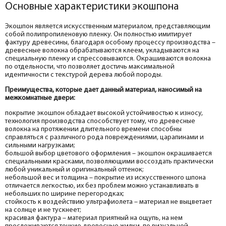
Основные характеристики экошпона
Экошпон является искусственным материалом, представляющим
собой полипропиленовую пленку. Он полностью имитирует
фактуру древесины, благодаря особому процессу производства –
древесные волокна обрабатываются клеем, укладываются на
специальную пленку и спрессовываются. Окрашиваются волокна
по отдельности, что позволяет достичь максимальной
идентичности с текстурой дерева любой породы.
Преимущества, которые дает данный материал, наносимый на
межкомнатные двери:
покрытие экошпон обладает высокой устойчивостью к износу,
технология производства способствует тому, что древесные
волокна на протяжении длительного времени способны
справляться с различного рода повреждениями, царапинами и
сильными нагрузками;
большой выбор цветового оформления – экошпон окрашивается
специальными красками, позволяющими воссоздать практически
любой уникальный и оригинальный оттенок;
небольшой вес и толщина – покрытие из искусственного шпона
отличается легкостью, их без проблем можно устанавливать в
небольших по ширине перегородках;
стойкость к воздействию ультрафиолета – материал не выцветает
на солнце и не тускнеет;
красивая фактура – материал приятный на ощупь, на нем