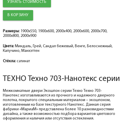
УЗНАТЬ СТОИМОСТЬ
Добор 100 мм.
Добор 150 мм.
Добор 100 мм.
help_outline
help_outline
help_outline
-
-
-
0
0
0
+
+
+
шт.
шт.
шт.
Наличник прямой ТЕХНО nanotex, сандал бежевый 70*8*2150, телескоп
Наличник прямой ТЕХНО эмалит белоснежный 70*8*2150, телескоп
Наличник прямой ТЕХНО эмалит манхэттен 70*8*2150, телескоп
Добор 150 мм.
Добор 200 мм.
Добор 150 мм.
help_outline
help_outline
help_outline
-
-
-
0
0
0
+
+
+
шт.
шт.
шт.
Размеры:
1900x550, 1900x600, 2000x400, 2000x600, 2000x700,
2000x800, 2000x900
Притворная планка ТЕХНО nanotex, сандал бежевый 30*8*2070
Добор ТЕХНО эмалит белоснежный 100*10*2070, телескоп
Притворная планка ТЕХНО эмалит, манхэттен 30*8*2070
Цвета:
Миндаль, Грей, Сандал бежевый, Венге, Белоснежный,
Капучино, Манхэттен
Стёкла:
сатинат
ТЕХНО Техно 703-Нанотекс серии
Межкомнатные двери Экошпон серии Техно Техно 703-
Нанотекс изготавливаются из прочного и надежного дверного
полотна, покрытого специальным материалом – экошпоном,
изготовленным на базе текстурного Нанотекс. Данная серия
фабрики «МариаМ» представлена более 10 разновидностями
дизайна, а также возможностью подбора вариантов цветового
оформления и наличия или отсутствия остекления.