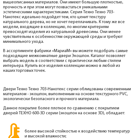
вышеописанных материалов. Они имеют большую плотностью,
прочность и при этом могут похвастаться уникальными
эстетическими характеристиками. Серия Техно Техно 703-
Нанотекс идеально подойдет тем, кто ценит текстуру
натурального дерева, но не хочет переплачивать. К тому же все
модели, входящие в коллекцию, по многим критериям
превосходят изделия из натуральной древесины. Они менее
чувствительны к особенностям окружающей среды и требуют
минимального ухода.
В ассортименте фабрики «МариаМ» вы можете подобрать самые
подходящие межкомнатные двери Экошпон. Каталог позволяет
выбрать модель в соответствии с практически любым стилем
интерьера. Купить все изделия коллекции можно в любой из
наших торговых точек.
Двери Техно Техно 703-Нанотекс серии облицованы современным
материалом - экошпон, выполненным на основе текстурного PVC,
экологически безопасного и прочного материала.
Данное покрытие более плотное по сравнению с покрытием
дверей ТЕХНО 600-3D серии (экошпон на основе 3D), обладает:
более высокой стойкостью к воздействию температур
и высокой влажности;