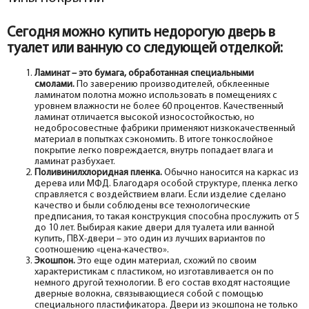
Сегодня можно купить недорогую дверь в
туалет или ванную со следующей отделкой:
Ламинат – это бумага, обработанная специальными
смолами.
По заверению производителей, обклеенные
ламинатом полотна можно использовать в помещениях с
уровнем влажности не более 60 процентов. Качественный
ламинат отличается высокой износостойкостью, но
недобросовестные фабрики применяют низкокачественный
материал в попытках сэкономить. В итоге тонкослойное
покрытие легко повреждается, внутрь попадает влага и
ламинат разбухает.
Поливинилхлоридная пленка.
Обычно наносится на каркас из
дерева или МФД. Благодаря особой структуре, пленка легко
справляется с воздействием влаги. Если изделие сделано
качество и были соблюдены все технологические
предписания, то такая конструкция способна прослужить от 5
до 10 лет. Выбирая какие двери для туалета или ванной
купить, ПВХ-двери – это один из лучших вариантов по
соотношению «цена-качество».
Экошпон.
Это еще один материал, схожий по своим
характеристикам с пластиком, но изготавливается он по
немного другой технологии. В его состав входят настоящие
дверные волокна, связывающиеся собой с помощью
специального пластификатора. Двери из экошпона не только