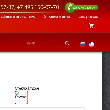
Заказать звонок
-57-37
,
+7 495 150-07-70
search
работы: Пн-Пт 09:00 - 18:00
Оптовые дилеры
Схема проезда
shopping_cart
search
ru
en
Стекло:
Глухое