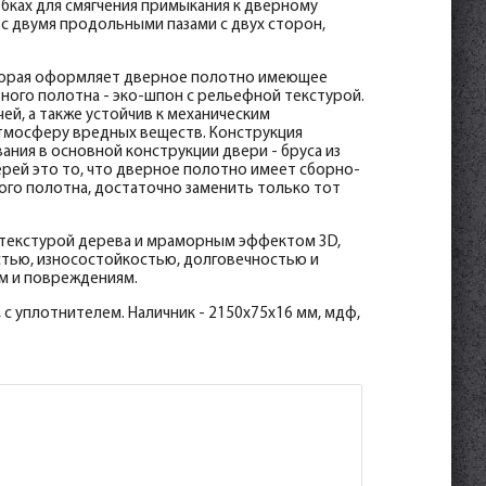
бках для смягчения примыкания к дверному
 двумя продольными пазами с двух сторон,
оторая оформляет дверное полотно имеющее
ного полотна - эко-шпон с рельефной текстурой.
ей, а также устойчив к механическим
атмосферу вредных веществ. Конструкция
ания в основной конструкции двери - бруса из
рей это то, что дверное полотно имеет сборно-
ого полотна, достаточно заменить только тот
 текстурой дерева и мраморным эффектом 3D,
тью, износостойкостью, долговечностью и
м и повреждениям.
 с уплотнителем. Наличник - 2150х75х16 мм, мдф,