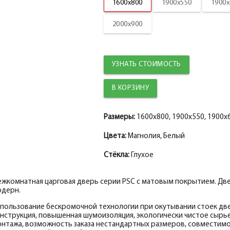
1600x800
1900x550
1900x
Коробка фигурная сендвич PP, белый 74*
Наличник
2000x900
Наличник
Притворная планка
Наличник прямой МДФ PP, белый 80*10*21
УЗНАТЬ СТОИМОСТЬ
Добор 100 мм.
Наличник
Добор 150 мм.
Наличник фигурный МДФ PP, белый 75*16*
Добор 200 мм.
Размеры:
1600x800, 1900x550, 1900x6
Притворная планка МДФ PP, белый 30*8*2
Розетка
Цвета:
Магнолия, Белый
Притворная планка
Стёкла:
Глухое
жкомнатная царговая дверь серии PSC с матовым покрытием. Дв
одерн.
пользование бескромочной технологии при окутывании стоек две
нструкция, повышенная шумоизоляция, экологически чистое сырье
нтажа, возможность заказа нестандартных размеров, совместимо