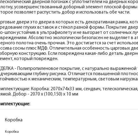
лескопический дверной погонаж с уплотнителем на дверных коро
лотну, усовершенствованный доборный элемент плоской формы с
торое позволяет распустить добор и использовать обе части.
рговые двери это двери в которых есть декоративная рамка, к
редование глухих вставок и стёкол разной формы. Покрытие двер
о-шпон устойчив в ультрафиолету и не выгорает от солнечных луч
вреждениям. Абсолютно экологически безопасен не выделяет в 
ерного полотна очень прочная. Это достигается за счет использов
ссива сосны плюс МДФ. Отличительная особенность царговых две
зборную конструкцию. Если повреждена какая-либо деталь дверн
емент, который поврежден.
ДЕЛКА - Полипропиленовое покрытие, с натурально выраженной
дчеркивающим глубину рисунка. Отличается повышенной плотнос
тойчивостью к механическим, температурным, световым нагрузка
мплектующие: Коробка: 2070х74х33 мм, сендвич, телескопическая,
ямой. Добор - 2070 х (100,150) х 10 мм
омплектующие:
Коробка
Коробка