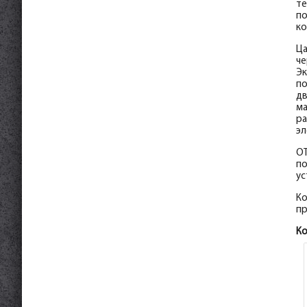
те
по
ко
Ца
че
Эк
по
дв
ма
ра
эл
ОТ
по
ус
Ко
пр
К