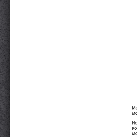
Ме
м
Ис
ко
мо