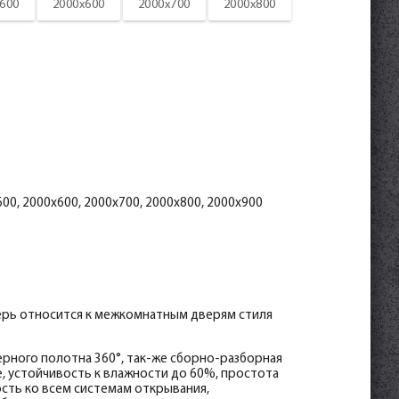
600
2000x600
2000x700
2000x800
33*2070, телескоп с уплотнителем ЗАКАЗНАЯ
help_outline
-
0
+
шт.
help_outline
-
0
+
шт.
50, телескоп
help_outline
-
0
+
шт.
help_outline
-
0
+
шт.
2150, телескоп
help_outline
-
0
+
шт.
00, 2000x600, 2000x700, 2000x800, 2000x900
070
help_outline
-
0
+
шт.
ерь относится к межкомнатным дверям стиля
рного полотна 360°, так-же сборно-разборная
, устойчивость к влажности до 60%, простота
сть ко всем системам открывания,