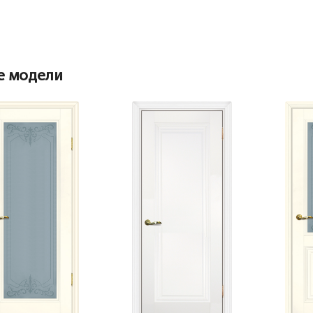
Наличник
Добор 150 мм.
е модели
Наличник фигурный МДФ PP, белый 75*16*2150,
телескоп
Добор 200 мм.
Притворная планка МДФ PP, белый 30*8*2070
Розетка
Притворная планка