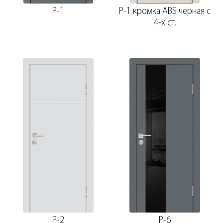
P-1
P-1 кромка ABS черная c
4-х ст.
P-2
P-6