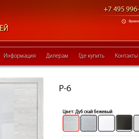
+7 495 996
schedule
Время 
Информация
Дилерам
Где купить
Контакты
P-6
Цвет:
Дуб скай бежевый