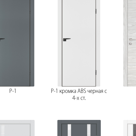
P-1
P-1 кромка ABS черная c
4-х ст.