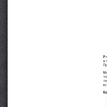
P-
и 
Пр
Мо
то
те
вс
К