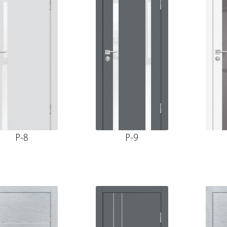
P-8
P-9