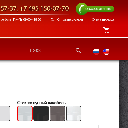
Заказать звонок
-57-37
,
+7 495 150-07-70
search
работы: Пн-Пт 09:00 - 18:00
Оптовые дилеры
Схема проезда
shopping_cart
search
ru
en
Стекло:
лунный лакобель