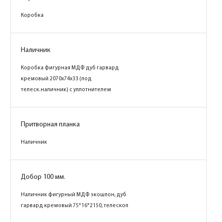
Коробка
Коробка
Наличник
Наличник
Коробка фигурная МДФ дуб гарвард
Коробка фигурная МДФ дуб гарвард
бежевый 2070х74х33 (под телеск.наличник)
кремовый 2070х74х33 (под
с уплотнителем
телеск.наличник) с уплотнителем
Притворная планка
Притворная планка
Наличник
Наличник
Добор 100 мм.
Добор 100 мм.
Наличник фигурный МДФ экошпон, дуб
Наличник фигурный МДФ экошпон, дуб
гарвард бежевый 75*16*2150, телескоп
гарвард кремовый 75*16*2150, телескоп