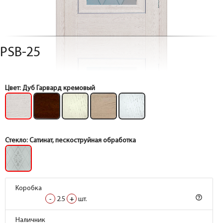
PSB-25
Цвет:
Дуб Гарвард кремовый
Стекло:
Сатинат, пескоструйная обработка
Коробка
Коробка
help_outline
help_outline
-
-
2.5
2.5
+
+
шт.
шт.
Коробка
Коробка
Наличник
Наличник