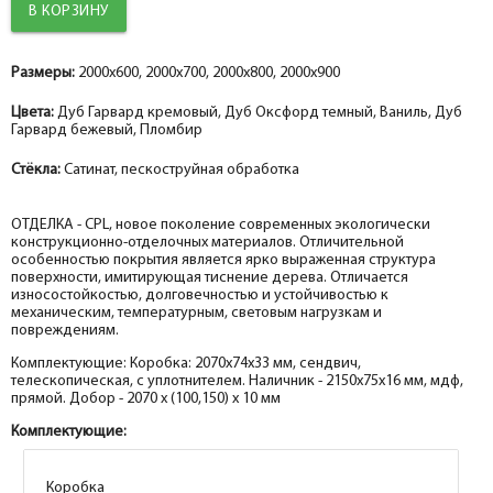
Добор 100 мм.
Добор 100 мм.
Добор 100 мм.
help_outline
help_outline
help_outline
-
-
-
0
0
0
+
+
+
шт.
шт.
шт.
Размеры:
Наличник фигурный МДФ экошпон, дуб оксфорд темный 75*16*2150,
Наличник фигурный МДФ nanotex, ваниль 75*16*2150, телескоп
Наличник фигурный МДФ nanotex, пломбир 75*16*2150, телескоп
2000x600, 2000x700, 2000x800, 2000x900
Добор 150 мм.
Добор 150 мм.
Добор 150 мм.
телескоп
Цвета:
Дуб Гарвард кремовый, Дуб Оксфорд темный, Ваниль, Дуб
help_outline
help_outline
help_outline
-
-
-
0
0
0
+
+
+
шт.
шт.
шт.
Гарвард бежевый, Пломбир
Притворная планка МДФ экошпон, дуб оксфорд темный 30*8*2070
Притворная планка МДФ nanotex, ваниль 30*8*2070
Притворная планка МДФ nanotex, пломбир 30*8*2070
Стёкла:
Сатинат, пескоструйная обработка
ОТДЕЛКА - CPL, новое поколение современных экологически
конструкционно-отделочных материалов. Отличительной
особенностью покрытия является ярко выраженная структура
поверхности, имитирующая тиснение дерева. Отличается
износостойкостью, долговечностью и устойчивостью к
механическим, температурным, световым нагрузкам и
повреждениям.
Комплектующие: Коробка: 2070х74х33 мм, сендвич,
телескопическая, с уплотнителем. Наличник - 2150х75х16 мм, мдф,
прямой. Добор - 2070 х (100,150) х 10 мм
Комплектующие:
Коробка
Коробка