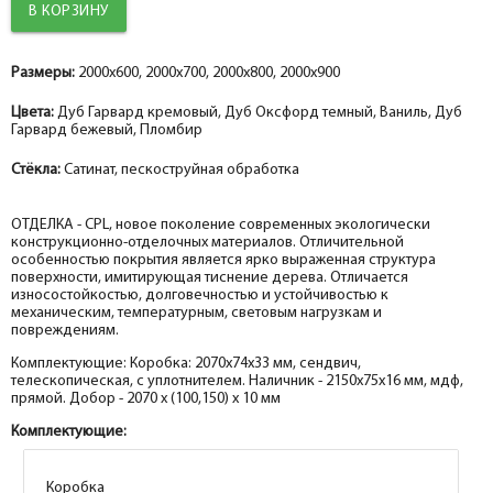
Добор 100 мм.
Добор 100 мм.
Добор 100 мм.
help_outline
help_outline
help_outline
-
-
-
0
0
0
+
+
+
шт.
шт.
шт.
Размеры:
Наличник фигурный МДФ экошпон, дуб оксфорд темный 75*16*2150,
Наличник фигурный МДФ nanotex, ваниль 75*16*2150, телескоп
Наличник фигурный МДФ nanotex, пломбир 75*16*2150, телескоп
2000x600, 2000x700, 2000x800, 2000x900
Добор 150 мм.
Добор 150 мм.
Добор 150 мм.
телескоп
Цвета:
Дуб Гарвард кремовый, Дуб Оксфорд темный, Ваниль, Дуб
help_outline
help_outline
help_outline
-
-
-
0
0
0
+
+
+
шт.
шт.
шт.
Гарвард бежевый, Пломбир
Притворная планка МДФ экошпон, дуб оксфорд темный 30*8*2070
Притворная планка МДФ nanotex, ваниль 30*8*2070
Притворная планка МДФ nanotex, пломбир 30*8*2070
Стёкла:
Сатинат, пескоструйная обработка
ОТДЕЛКА - CPL, новое поколение современных экологически
конструкционно-отделочных материалов. Отличительной
особенностью покрытия является ярко выраженная структура
поверхности, имитирующая тиснение дерева. Отличается
износостойкостью, долговечностью и устойчивостью к
механическим, температурным, световым нагрузкам и
повреждениям.
Комплектующие: Коробка: 2070х74х33 мм, сендвич,
телескопическая, с уплотнителем. Наличник - 2150х75х16 мм, мдф,
прямой. Добор - 2070 х (100,150) х 10 мм
Комплектующие:
Коробка
Коробка