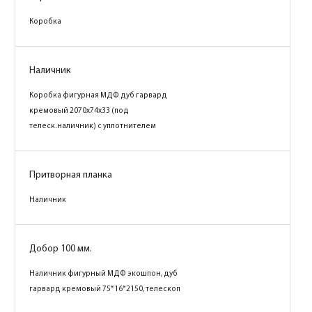
Коробка
Коробка
Наличник
Наличник
Коробка фигурная МДФ дуб гарвард
Коробка фигурная МДФ дуб гарвард
бежевый 2070х74х33 (под телеск.наличник)
кремовый 2070х74х33 (под
с уплотнителем
телеск.наличник) с уплотнителем
Притворная планка
Притворная планка
Наличник
Наличник
Добор 100 мм.
Добор 100 мм.
Наличник фигурный МДФ экошпон, дуб
Наличник фигурный МДФ экошпон, дуб
гарвард бежевый 75*16*2150, телескоп
гарвард кремовый 75*16*2150, телескоп