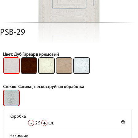
PSB-29
Цвет:
Дуб Гарвард кремовый
Стекло:
Сатинат, пескоструйная обработка
Коробка
Коробка
help_outline
help_outline
-
-
2.5
2.5
+
+
шт.
шт.
Коробка
Коробка
Наличник
Наличник