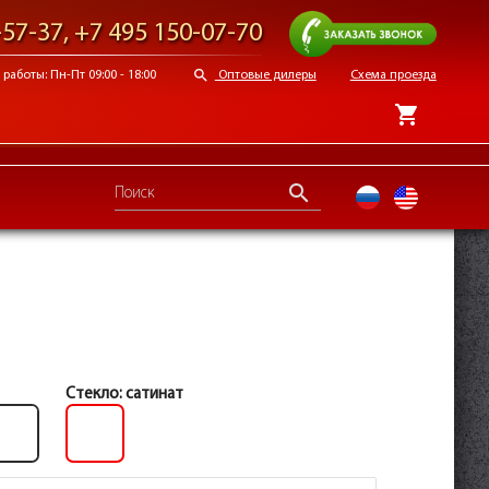
Заказать звонок
-57-37
,
+7 495 150-07-70
search
работы: Пн-Пт 09:00 - 18:00
Оптовые дилеры
Схема проезда
shopping_cart
search
ru
en
Стекло:
сатинат