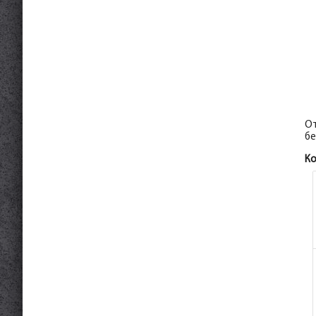
От
бе
К