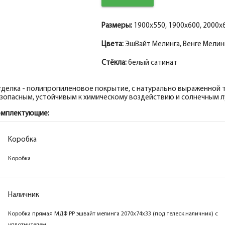
Размеры:
1900x550, 1900x600, 2000x6
Цвета:
ЭшВайт Мелинга, Венге Мелинг
Стёкла:
белый сатинат
делка - полипропиленовое покрытие, с натурально выраженной т
зопасным, устойчивым к химическому воздействию и солнечным л
омплектующие:
Коробка
Коробка
Коробка
Коробка
Наличник
Наличник
Коробка прямая МДФ PP венге мелинга 2070х74х33 (под
Коробка прямая МДФ PP эшвайт мелинга 2070х74х33 (под телеск.наличник) с