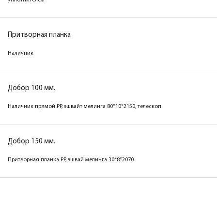
телеск.наличник) с уплотнителем
уплотнителем
Притворная планка
Притворная планка
Наличник
Наличник
Добор 100 мм.
Добор 100 мм.
Наличник прямой PP, венге мелинга 80*10*2150, телескоп
Наличник прямой PP, эшвайт мелинга 80*10*2150, телескоп
Добор 150 мм.
Добор 150 мм.
Притворная планка PP, венге мелинга 30*8*2070
Притворная планка PP, эшвай мелинга 30*8*2070
Коробка
Коробка