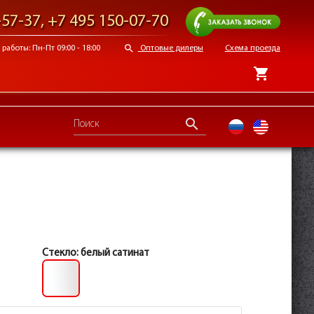
Заказать звонок
-57-37
,
+7 495 150-07-70
search
работы: Пн-Пт 09:00 - 18:00
Оптовые дилеры
Схема проезда
shopping_cart
search
ru
en
Стекло:
белый сатинат