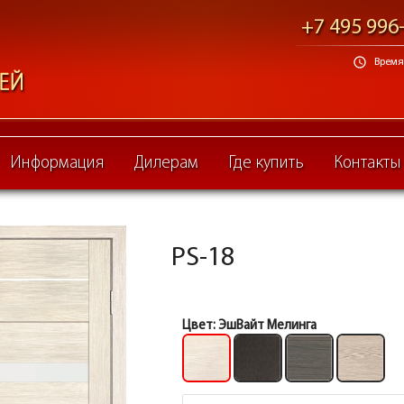
+7 495 996
schedule
Время 
Информация
Дилерам
Где купить
Контакты
PS-18
Цвет:
ЭшВайт Мелинга