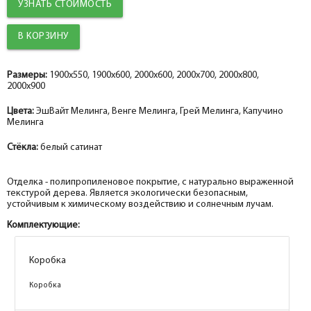
УЗНАТЬ СТОИМОСТЬ
Добор 100 мм.
help_outline
-
0
+
шт.
Наличник прямой PP, грей мелинга 80*10*2150, телескоп
Добор 150 мм.
help_outline
-
0
+
шт.
Размеры:
1900x550, 1900x600, 2000x600, 2000x700, 2000x800,
2000x900
Притворная планка PP, грей мелинга 30*8*2070
Цвета:
ЭшВайт Мелинга, Венге Мелинга, Грей Мелинга, Капучино
Мелинга
Стёкла:
белый сатинат
Отделка - полипропиленовое покрытие, с натурально выраженной
текстурой дерева. Является экологически безопасным,
устойчивым к химическому воздействию и солнечным лучам.
Комплектующие:
Коробка
Коробка
Коробка
Коробка
Коробка
Коробка