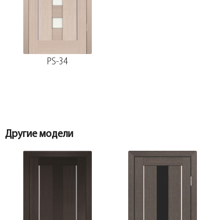
Добор 100 мм.
Наличник прямой PP, грей мелинга
80*10*2150, телескоп
PS-34
Добор 150 мм.
Притворная планка PP, грей мелинга
30*8*2070
Другие модели