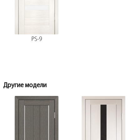
Добор 100 мм.
Наличник прямой PP, грей мелинга
80*10*2150, телескоп
PS-9
Добор 150 мм.
Притворная планка PP, грей мелинга
30*8*2070
Другие модели