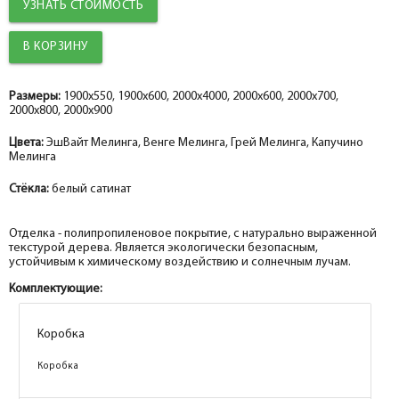
УЗНАТЬ СТОИМОСТЬ
Добор 100 мм.
help_outline
-
0
+
шт.
Наличник прямой PP, грей мелинга 80*10*2150, телескоп
Добор 150 мм.
help_outline
-
0
+
шт.
Размеры:
1900x550, 1900x600, 2000x4000, 2000x600, 2000x700,
2000x800, 2000x900
Притворная планка PP, грей мелинга 30*8*2070
Цвета:
ЭшВайт Мелинга, Венге Мелинга, Грей Мелинга, Капучино
Мелинга
Стёкла:
белый сатинат
Отделка - полипропиленовое покрытие, с натурально выраженной
текстурой дерева. Является экологически безопасным,
устойчивым к химическому воздействию и солнечным лучам.
Комплектующие:
Коробка
Коробка
Коробка
Коробка
Коробка
Коробка