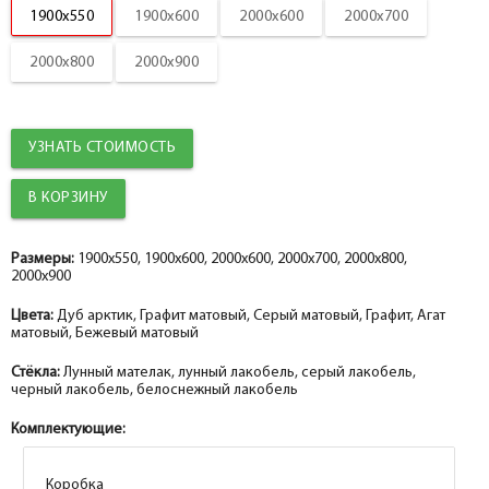
1900x550
1900x600
2000x600
2000x700
help_outline
-
0
+
шт.
Добор PP, графит 100*10*2070, телескоп
2000x800
2000x900
УЗНАТЬ СТОИМОСТЬ
Размеры:
1900x550, 1900x600, 2000x600, 2000x700, 2000x800,
2000x900
Цвета:
Дуб арктик, Графит матовый, Серый матовый, Графит, Агат
матовый, Бежевый матовый
Стёкла:
Лунный мателак, лунный лакобель, серый лакобель,
черный лакобель, белоснежный лакобель
Комплектующие:
Коробка
Коробка
Коробка
Коробка
Коробка
Коробка
Коробка
Коробка
Коробка
Коробка
Коробка
Коробка
Коробка
Коробка
Коробка
Коробка
Коробка
Коробка