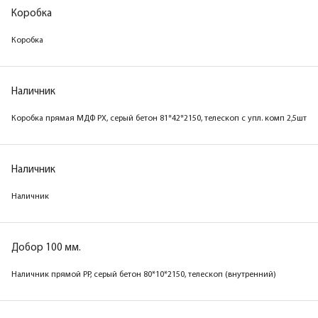
Коробка
Коробка
Коробка
Коробка
Наличник
Наличник
Коробка прямая МДФ РХ дуб скай белый 81*42*2150,
Коробка прямая МДФ РХ, серый бетон 81*42*2150, телескоп с упл. комп 2,5шт
телескоп с упл. комп 2,5шт
Наличник
Наличник
Наличник
Наличник
Добор 100 мм.
Добор 100 мм.
Наличник прямой PP, серый бетон 80*10*2150, телескоп (внутренний)
Наличник прямой PP, дуб скай белый 80*10*2150,
телескоп (внутренний)