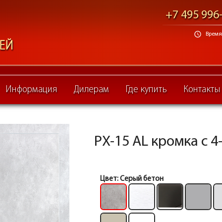
+7 495 996
schedule
Время 
Информация
Дилерам
Где купить
Контакты
PX-15 AL кромка с 4-
Цвет:
Серый бетон